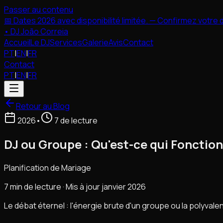
Passer au contenu
📅 Dates 2026 avec disponibilité limitée. — Confirmez votre
•
DJ João Correia
Accueil
Le DJ
Services
Galerie
Avis
Contact
PT
|
EN
|
FR
Contact
PT
|
EN
|
FR
Retour au Blog
2026
•
7 de lecture
DJ ou Groupe : Qu'est-ce qui Fonctio
Planification de Mariage
7 min de lecture · Mis à jour janvier 2026
Le débat éternel : l'énergie brute d'un groupe ou la polyval