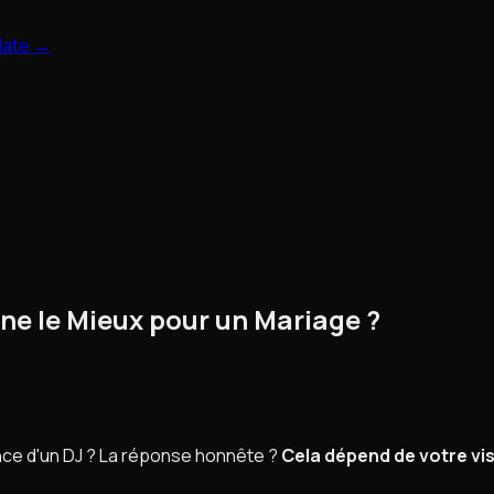
 date →
nne le Mieux pour un Mariage ?
ence d'un DJ ? La réponse honnête ?
Cela dépend de votre vi