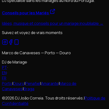
DJ spécialisé dans les mariages au Nord du Portugal.
Conseils pour les Mariés
Idées, musique et conseils pour un mariage inoubliable →
Suivez et voyez de vrais moments
Marco de Canaveses — Porto — Douro
DJ de Mariage
·
PT
·
EN
·
FR
Porto
|
Douro
|
Penafiel
|
Amarante
|
Marco de
Canaveses
|
Braga
©2026 DJ João Correia. Tous droits réservés.
|
Politique de
Confidentialité