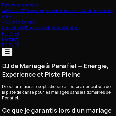
Passer au contenu
📅 Dates 2026 avec disponibilité limitée. — Confirmez votre
date →
•
DJ João Correia
Accueil
Le DJ
Services
Galerie
Avis
Contact
PT
|
EN
|
FR
Contact
PT
|
EN
|
FR
DJ de Mariage à Penafiel — Énergie,
Expérience et Piste Pleine
Direction musicale sophistiquée et lecture spécialisée de
la piste de danse pour les mariages dans les domaines de
Penafiel.
Ce que je garantis lors d'un mariage