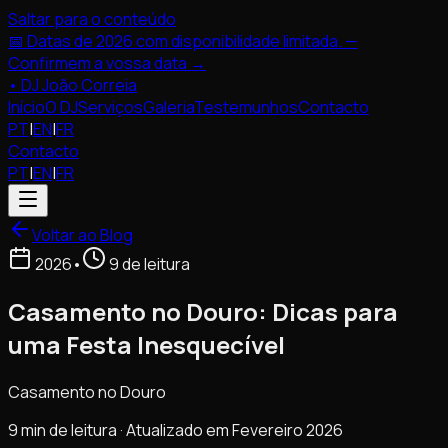
Saltar para o conteúdo
📅 Datas de 2026 com disponibilidade limitada. —
Confirmem a vossa data →
•
DJ João Correia
Início
O DJ
Serviços
Galeria
Testemunhos
Contacto
PT
|
EN
|
FR
Contacto
PT
|
EN
|
FR
Voltar ao Blog
2026
•
9 de leitura
Casamento no Douro: Dicas para
uma Festa Inesquecível
Casamento no Douro
9 min de leitura · Atualizado em Fevereiro 2026