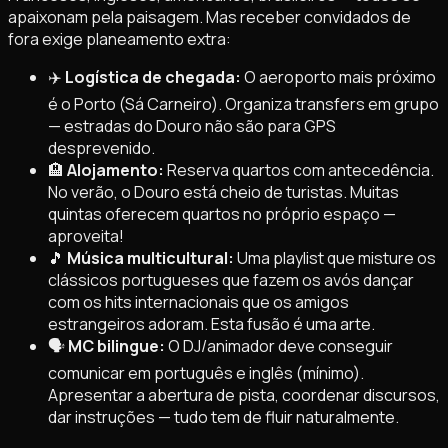
apaixonam pela paisagem. Mas receber convidados de
fora exige planeamento extra:
✈️
Logística de chegada:
O aeroporto mais próximo
é o Porto (Sá Carneiro). Organiza transfers em grupo
— estradas do Douro não são para GPS
desprevenido.
🏨
Alojamento:
Reserva quartos com antecedência.
No verão, o Douro está cheio de turistas. Muitas
quintas oferecem quartos no próprio espaço —
aproveita!
🎵
Música multicultural:
Uma playlist que misture os
clássicos portugueses que fazem os avós dançar
com os hits internacionais que os amigos
estrangeiros adoram. Esta fusão é uma arte.
🗣️
MC bilingue:
O DJ/animador deve conseguir
comunicar em português e inglês (mínimo).
Apresentar a abertura de pista, coordenar discursos,
dar instruções — tudo tem de fluir naturalmente.