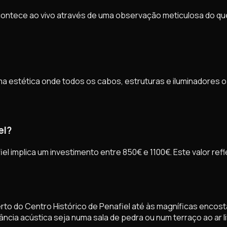
contece ao vivo através de uma observação meticulosa do q
uma estética onde todos os cabos, estruturas e iluminadore
el?
iel implica um investimento entre 850€ e 1100€. Este valor ref
to do Centro Histórico de Penafiel até às magníficas encos
ia acústica seja numa sala de pedra ou num terraço ao ar li