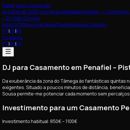
Saltar para o conteúdo
📅 Datas de 2026 com disponibilidade limitada. — Confirmem
•
DJ João Correia
Início
O DJ
Serviços
Galeria
Testemunhos
Contacto
PT
|
EN
|
FR
Contacto
PT
|
EN
|
FR
DJ para Casamento em Penafiel – Pist
Da exuberância da zona do Tâmega às fantásticas quintas n
exigentes. Situado a poucos minutos de distância, beneficia
Sousa permite-me potenciar cada momento sem percalços 
Investimento para um Casamento Per
Investimento habitual: 850€ – 1100€